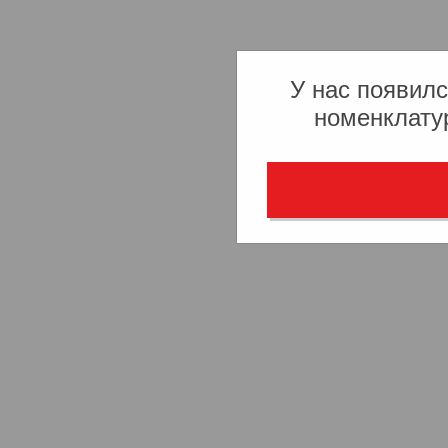
У нас появилс
номенклату