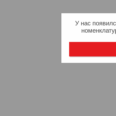
У нас появилс
номенклату