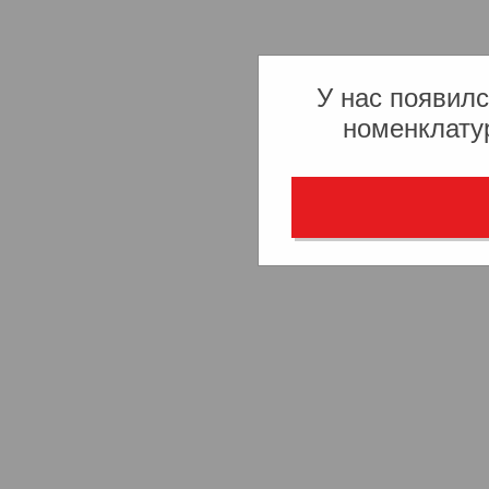
У нас появилс
номенклату