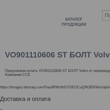
КАТАЛОГ
ПРОДУКЦИИ
VO901110606 ST БОЛТ Vol
Предлагаем купить VO901110606 ST БОЛТ Volvo от производи
Компании ССК.
https://images.blumaq.com/FasdRWn9rG7OEOCuQfN3l5XWx/vip/n
Доставка и оплата