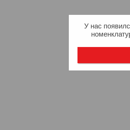
У нас появилс
номенклату