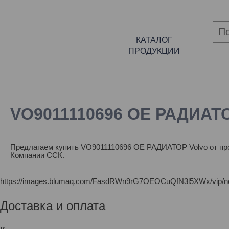
КАТАЛОГ
ПРОДУКЦИИ
VO9011110696 OE РАДИАТО
Предлагаем купить VO9011110696 OE РАДИАТОР Volvo от про
Компании ССК.
https://images.blumaq.com/FasdRWn9rG7OEOCuQfN3l5XWx/vip/n
Доставка и оплата