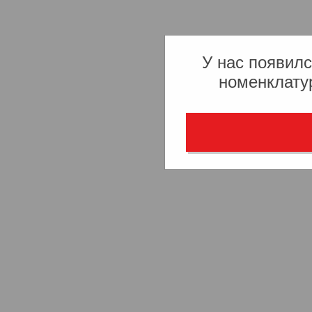
У нас появилс
номенклату