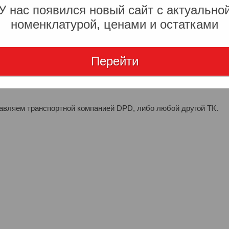
У нас появился новый сайт с актуально
". После чего, наш менеджер свяжется с вами для уточнения
номенклатурой, ценами и остатками
Перейти
аты – он придет автоматически на почту, которую вы указали
ми платежами с расчетного счета.
тавляем транспортной компанией DPD, либо любой другой ТК.