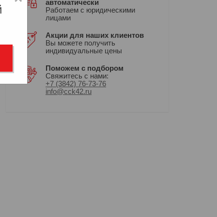
автоматически
й
Работаем с юридическими
лицами
Акции для наших клиентов
Вы можете получить
индивидуальные цены
Поможем с подбором
Свяжитесь с нами:
+7 (3842) 76-73-76
info@cck42.ru