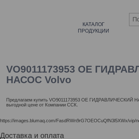
КАТАЛОГ
ПРОДУКЦИИ
VO9011173953 OE ГИДРА
НАСОС Volvo
Предлагаем купить VO9011173953 OE ГИДРАВЛИЧЕСКИЙ НАС
выгодной цене от Компании ССК.
https://images.blumaq.com/FasdRWn9rG7OEOCuQfN3l5XWx/vip/n
Доставка и оплата