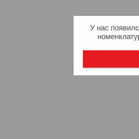
У нас появилс
номенклату