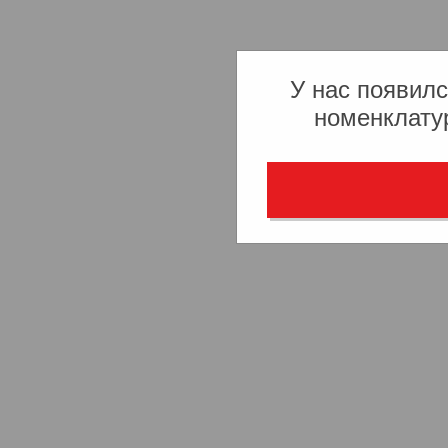
У нас появилс
номенклату