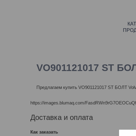
КА
ПРО
VO901121017 ST БОЛ
Предлагаем купить VO901121017 ST БОЛТ Volv
https://images.blumaq.com/FasdRWn9rG7OEOCuQf
Доставка и оплата
Как заказать