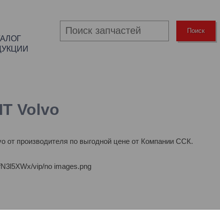
Поиск
ТАЛОГ
ДУКЦИИ
Т Volvo
o от производителя по выгодной цене от Компании ССК.
N3l5XWx/vip/no images.png