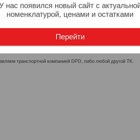
У нас появился новый сайт с актуально
". После чего, наш менеджер свяжется с вами для уточнения
номенклатурой, ценами и остатками
аты – он придет автоматически на почту, которую вы указали
Перейти
ми платежами с расчетного счета.
тавляем транспортной компанией DPD, либо любой другой ТК.