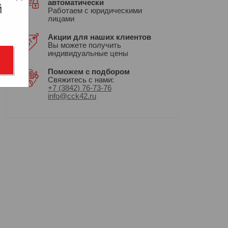
автоматически
й
Работаем с юридическими
лицами
Акции для наших клиентов
Вы можете получить
индивидуальные цены
Поможем с подбором
Свяжитесь с нами:
+7 (3842) 76-73-76
info@cck42.ru