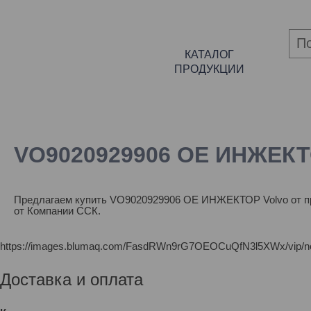
КАТАЛОГ
ПРОДУКЦИИ
VO9020929906 OE ИНЖЕКТ
Предлагаем купить VO9020929906 OE ИНЖЕКТОР Volvo от пр
от Компании ССК.
https://images.blumaq.com/FasdRWn9rG7OEOCuQfN3l5XWx/vip/n
Доставка и оплата