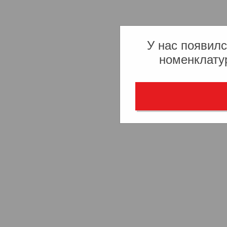
У нас появилс
номенклату