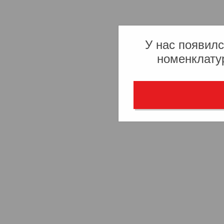
У нас появилс
номенклату