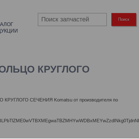
Поиск
ТАЛОГ
ДУКЦИИ
КОЛЬЦО КРУГЛОГО
ЦО КРУГЛОГО СЕЧЕНИЯ Komatsu от производителя по
P/JPG/BLPbTlZME0wVTBXMEgwaTBZMHYwWDBxMEYwZzdINkg0TjdnNE