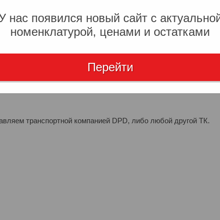
У нас появился новый сайт с актуально
номенклатурой, ценами и остатками
". После чего, наш менеджер свяжется с вами для уточнения
Перейти
аты – он придет автоматически на почту, которую вы указали
ми платежами с расчетного счета.
тавляем транспортной компанией DPD, либо любой другой ТК.