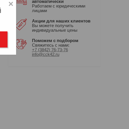
автоматически
×
Работаем с юридическими
й
лицами
Акции для наших клиентов
Вы можете получить
индивидуальные цены
Поможем с подбором
Свяжитесь с нами:
+7 (3842) 76-73-76
info@cck42.ru