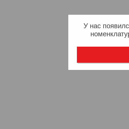
У нас появилс
номенклату