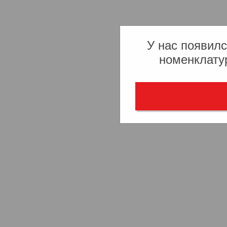
У нас появилс
номенклату