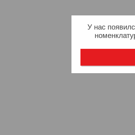
У нас появилс
номенклату