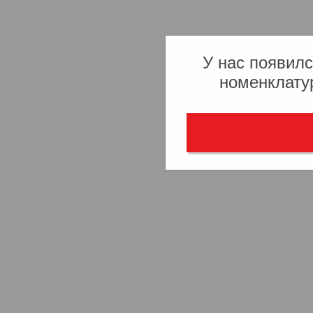
У нас появилс
номенклату